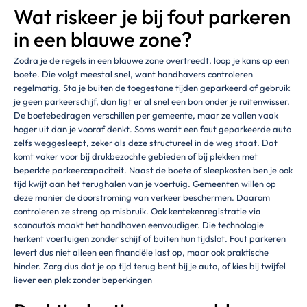
Wat riskeer je bij fout parkeren
in een blauwe zone?
Zodra je de regels in een blauwe zone overtreedt, loop je kans op een
boete. Die volgt meestal snel, want handhavers controleren
regelmatig. Sta je buiten de toegestane tijden geparkeerd of gebruik
je geen parkeerschijf, dan ligt er al snel een bon onder je ruitenwisser.
De boetebedragen verschillen per gemeente, maar ze vallen vaak
hoger uit dan je vooraf denkt. Soms wordt een fout geparkeerde auto
zelfs weggesleept, zeker als deze structureel in de weg staat. Dat
komt vaker voor bij drukbezochte gebieden of bij plekken met
beperkte parkeercapaciteit. Naast de boete of sleepkosten ben je ook
tijd kwijt aan het terughalen van je voertuig. Gemeenten willen op
deze manier de doorstroming van verkeer beschermen. Daarom
controleren ze streng op misbruik. Ook kentekenregistratie via
scanauto’s maakt het handhaven eenvoudiger. Die technologie
herkent voertuigen zonder schijf of buiten hun tijdslot. Fout parkeren
levert dus niet alleen een financiële last op, maar ook praktische
hinder. Zorg dus dat je op tijd terug bent bij je auto, of kies bij twijfel
liever een plek zonder beperkingen