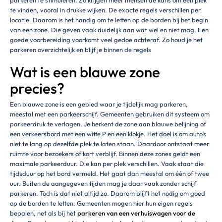
te vinden, vooral in drukke wijken. De exacte regels verschillen per
locatie. Daarom is het handig om te letten op de borden bij het begin
van een zone. Die geven vaak duidelijk aan wat wel en niet mag. Een
goede voorbereiding voorkomt veel gedoe achteraf. Zo houd je het
parkeren overzichtelijk en blijf je binnen de regels
Wat is een blauwe zone
precies?
Een blauwe zone is een gebied waar je tijdelijk mag parkeren,
meestal met een parkeerschijf. Gemeenten gebruiken dit systeem om
parkeerdruk te verlagen. Je herkent de zone aan blauwe belijning of
een verkeersbord met een witte P en een klokje. Het doel is om auto’s
niet te lang op dezelfde plek te laten staan. Daardoor ontstaat meer
ruimte voor bezoekers of kort verblijf. Binnen deze zones geldt een
maximale parkeerduur. Die kan per plek verschillen. Vaak staat die
tijdsduur op het bord vermeld. Het gaat dan meestal om één of twee
uur. Buiten de aangegeven tijden mag je daar vaak zonder schijf
parkeren. Toch is dat niet altijd zo. Daarom blijft het nodig om goed
op de borden te letten. Gemeenten mogen hier hun eigen regels
bepalen, net als bij het
parkeren van een verhuiswagen voor de