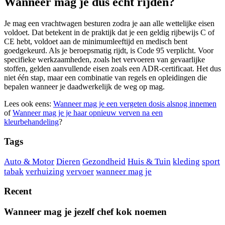
Wanneer mag je dus echt rijden?
Je mag een vrachtwagen besturen zodra je aan alle wettelijke eisen
voldoet. Dat betekent in de praktijk dat je een geldig rijbewijs C of
CE hebt, voldoet aan de minimumleeftijd en medisch bent
goedgekeurd. Als je beroepsmatig rijdt, is Code 95 verplicht. Voor
specifieke werkzaamheden, zoals het vervoeren van gevaarlijke
stoffen, gelden aanvullende eisen zoals een ADR-certificaat. Het dus
niet één stap, maar een combinatie van regels en opleidingen die
bepalen wanneer je daadwerkelijk de weg op mag.
Lees ook eens:
Wanneer mag je een vergeten dosis alsnog innemen
of
Wanneer mag je je haar opnieuw verven na een
kleurbehandeling
?
Tags
Auto & Motor
Dieren
Gezondheid
Huis & Tuin
kleding
sport
tabak
verhuizing
vervoer
wanneer mag je
Recent
Wanneer mag je jezelf chef kok noemen