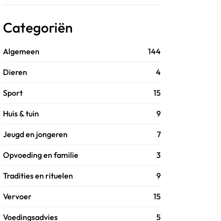
Categoriën
Algemeen
144
Dieren
4
Sport
15
Huis & tuin
9
Jeugd en jongeren
7
Opvoeding en familie
3
Tradities en rituelen
9
Vervoer
15
Voedingsadvies
5