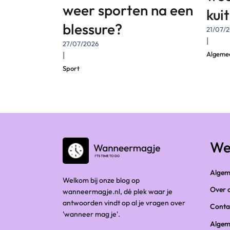
weer sporten na een
kui
blessure?
21/07/
|
27/07/2026
|
Algeme
Sport
We
Algem
Welkom bij onze blog op
Over 
wanneermagje.nl, dé plek waar je
antwoorden vindt op al je vragen over
Conta
'wanneer mag je'.
Algem