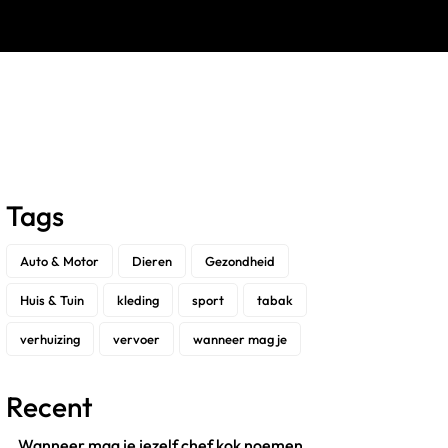
Tags
Auto & Motor
Dieren
Gezondheid
Huis & Tuin
kleding
sport
tabak
verhuizing
vervoer
wanneer mag je
Recent
Wanneer mag je jezelf chef kok noemen