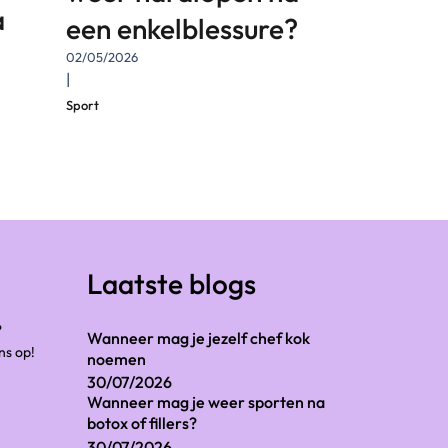
a
een enkelblessure?
02/05/2026
|
Sport
Laatste blogs
?
Wanneer mag je jezelf chef kok
ns op!
noemen
30/07/2026
Wanneer mag je weer sporten na
botox of fillers?
30/07/2026