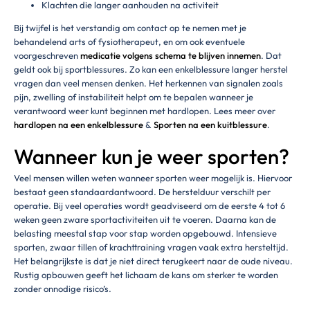
Klachten die langer aanhouden na activiteit
Bij twijfel is het verstandig om contact op te nemen met je
behandelend arts of fysiotherapeut, en om ook eventuele
voorgeschreven
medicatie volgens schema te blijven innemen
. Dat
geldt ook bij sportblessures. Zo kan een enkelblessure langer herstel
vragen dan veel mensen denken. Het herkennen van signalen zoals
pijn, zwelling of instabiliteit helpt om te bepalen wanneer je
verantwoord weer kunt beginnen met hardlopen. Lees meer over
hardlopen na een enkelblessure
&
Sporten na een kuitblessure
.
Wanneer kun je weer sporten?
Veel mensen willen weten wanneer sporten weer mogelijk is. Hiervoor
bestaat geen standaardantwoord. De herstelduur verschilt per
operatie. Bij veel operaties wordt geadviseerd om de eerste 4 tot 6
weken geen zware sportactiviteiten uit te voeren. Daarna kan de
belasting meestal stap voor stap worden opgebouwd. Intensieve
sporten, zwaar tillen of krachttraining vragen vaak extra hersteltijd.
Het belangrijkste is dat je niet direct terugkeert naar de oude niveau.
Rustig opbouwen geeft het lichaam de kans om sterker te worden
zonder onnodige risico’s.