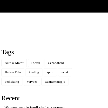
Tags
Auto & Motor
Dieren
Gezondheid
Huis & Tuin
kleding
sport
tabak
verhuizing
vervoer
wanneer mag je
Recent
Wanneer mag je jezelf chef kok noemen