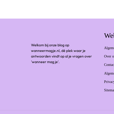
We
Welkom bij onze blog op
Algem
wanneermagje.nl, dé plek waar je
antwoorden vindt op al je vragen over
Over o
'wanneer mag je'.
Contac
Algem
Privac
Sitem