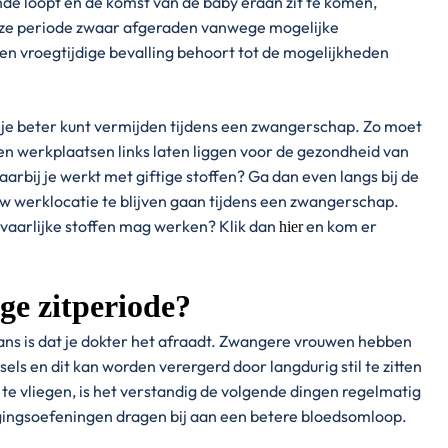
e loopt en de komst van de baby eraan zit te komen,
deze periode zwaar afgeraden vanwege mogelijke
en vroegtijdige bevalling behoort tot de mogelijkheden
e je beter kunt vermijden tijdens een zwangerschap. Zo moet
en werkplaatsen links laten liggen voor de gezondheid van
aarbij je werkt met giftige stoffen? Ga dan even langs bij de
uw werklocatie te blijven gaan tijdens een zwangerschap.
evaarlijke stoffen mag werken? Klik dan
en kom er
hier
ge zitperiode?
 kans is dat je dokter het afraadt. Zwangere vrouwen hebben
ls en dit kan worden verergerd door langdurig stil te zitten
h te vliegen, is het verstandig de volgende dingen regelmatig
gingsoefeningen dragen bij aan een betere bloedsomloop.