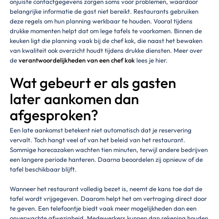
onjuiste contactgegevens zorgen soms voor problemen, waardoor
belangrijke informatie de gast niet bereikt. Restaurants gebruiken
deze regels om hun planning werkbaar te houden. Vooral tijdens
drukke momenten helpt dat om lege tafels te voorkomen. Binnen de
keuken ligt die planning vaak bij de chef kok, die naast het bewaken
van kwaliteit ook overzicht houdt tijdens drukke diensten. Meer over
de
verantwoordelijkheden van een chef kok
lees je hier.
Wat gebeurt er als gasten
later aankomen dan
afgesproken?
Een late aankomst betekent niet automatisch dat je reservering
vervalt. Toch hangt veel af van het beleid van het restaurant.
Sommige horecazaken wachten tien minuten, terwijl andere bedrijven
een langere periode hanteren. Daarna beoordelen zij opnieuw of de
tafel beschikbaar blijft.
Wanneer het restaurant volledig bezet is, neemt de kans toe dat de
tafel wordt vrijgegeven. Daarom helpt het om vertraging direct door
te geven. Een telefoontje biedt vaak meer mogelijkheden dan een
onverwachte afwezigheid. Medewerkers kunnen dan rekening houden