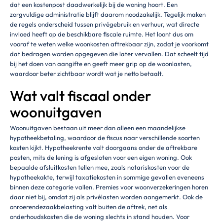
dat een kostenpost daadwerkelijk bij de woning hoort. Een
zorgvuldige administratie blijft daarom noodzakelijk. Tegelijk maken
de regels onderscheid tussen privégebruik en verhuur, wat directe
invloed heeft op de beschikbare fiscale ruimte. Het loont dus om
vooraf te weten welke woonkosten aftrekbaar zijn, zodat je voorkomt
dat bedragen worden opgegeven die later vervallen. Dat scheelt tijd
bij het doen van aangifte en geeft meer grip op de woonlasten,
waardoor beter zichtbaar wordt wat je netto betaalt.
Wat valt fiscaal onder
woonuitgaven
Woonuitgaven bestaan uit meer dan alleen een maandelijkse
hypotheekbetaling, waardoor de fiscus naar verschillende soorten
kosten kijkt. Hypotheekrente valt doorgaans onder de aftrekbare
posten, mits de lening is afgesloten voor een eigen woning. Ook
bepaalde afsluitkosten tellen mee, zoals notariskosten voor de
hypotheekakte, terwijl taxatiekosten in sommige gevallen eveneens
binnen deze categorie vallen. Premies voor woonverzekeringen horen
daar niet bij, omdat zij als privélasten worden aangemerkt. Ook de
onroerendezaakbelasting valt buiten de aftrek, net als
onderhoudskosten die de woning slechts in stand houden. Voor