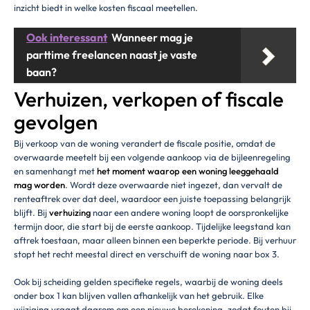
inzicht biedt in welke kosten fiscaal meetellen.
Ook interessant
Wanneer mag je
parttime freelancen naast je vaste
baan?
Verhuizen, verkopen of fiscale
gevolgen
Bij verkoop van de woning verandert de fiscale positie, omdat de
overwaarde meetelt bij een volgende aankoop via de bijleenregeling
en samenhangt met
het moment waarop een woning leeggehaald
mag worden
. Wordt deze overwaarde niet ingezet, dan vervalt de
renteaftrek over dat deel, waardoor een juiste toepassing belangrijk
blijft. Bij
verhuizing
naar een andere woning loopt de oorspronkelijke
termijn door, die start bij de eerste aankoop. Tijdelijke leegstand kan
aftrek toestaan, maar alleen binnen een beperkte periode. Bij verhuur
stopt het recht meestal direct en verschuift de woning naar box 3.
Ook bij scheiding gelden specifieke regels, waarbij de woning deels
onder box 1 kan blijven vallen afhankelijk van het gebruik. Elke
wijziging vraagt daarom om een nieuwe berekening, zodat fouten bij