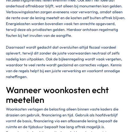
verzekeringspremies tellen evenmin mee. Ook leeft het idee dat
onderhoud aftrekbaar blijft, wat alleen bij monumenten kan gelden.
Verbouwingskosten zorgen eveneens voor verwarring, omdat alleen
de rente over de lening meetelt en de kosten zelf buiten aftrek blijven.
Energiekosten worden bovendien vaak ten onrechte opgevoerd,
terwijl deze als privélasten gelden. Hierdoor ontstaan regelmatig
fouten bij het invullen van de aangifte.
Daarnaast wordt gedacht dat oversluiten altijd fiscaal voordeel
oplevert, terwijl dit zonder de juiste voorwaarden neutraal of zelfs
nadelig kan uitpakken. Ook de bijleenregeling wordt vaak vergeten,
waardoor te veel rente wordt geclaimd en correcties volgen. Kennis
van de regels helpt bij een juiste verwerking en voorkomt onnodige
naheffingen.
Wanneer woonkosten echt
meetellen
Woonkosten verlagen de belasting alleen binnen vaste kaders die
draaien om gebruik, financiering en tijd. Gebruik als hoofdverblijf
vormt de basis, financiering via een aflossende lening bepaalt de
ruimte en de tijdsduur bepaalt hoe lang aftrek mogelijk is.