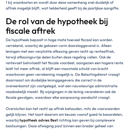
1 bij woonkosten en wordt door deze samenhang snel duidelijk of
aftrek mogelijk blijft, wat helderheid geeft bij de jaarlijkse aangifte.
De rol van de hypotheek bij
fiscale aftrek
De hypotheek bepaalt in hoge mate hoeveel fiscaal kan worden
verrekend, waarbij de gekozen vorm doorslaggevend is. Alleen
leningen met een verplichte aflossing geven recht op renteaftrek,
terwijl aflossingsvrije delen buiten deze regeling vallen. Ook de
rentevoet beïnvloedt het fiscale voordeel, aangezien een hogere rente
leidt tot meer aftrek, al blijft een maximale schuld van kracht
waarboven geen verrekening mogelijk is. De Belastingdienst vraagt
daarnaast om duidelijke leninggegevens die correct in de
overeenkomst zijn vastgelegd, wat een nauwkeurige administratie
noodzakelijk maakt. Bij wijzigingen in de lening veranderen ook de
fiscale gevolgen, waardoor elke aanpassing aandacht vraagt.
Oversluiten kan het recht op aftrek behouden, mits de voorwaarden
gelijk blijven. Het loont daarom om keuzes vooraf goed te beoordelen,
waarbij
hypotheek advies Best
richting kan geven bij complexere
beslissingen. Deze afweging past binnen een breder geheel van