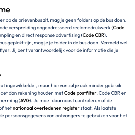
ame
 op de brievenbus zit, mag je geen folders op de bus doen.
 Code verspreiding ongeadresseerd reclamedrukwerk (
Code
mpling en direct response advertising (
Code CBR
).
us geplakt zijn, mag je je folder in de bus doen. Vermeld wel
flyer. Jij bent verantwoordelijk voor de informatie die je
e
t ingewikkelder, maar hiervan zul je ook minder gebruik
 moet dan rekening houden met
Code postfilter
, Code CBR en
herming (
AVG
). Je moet daarnaast controleren of de
of het
nationaal overledenen register
staat. Als laatste
n de persoonsgegevens van ontvangers te gebruiken voor het