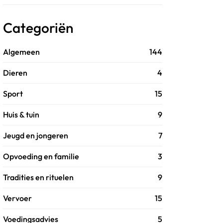
Categoriën
Algemeen
144
Dieren
4
Sport
15
Huis & tuin
9
Jeugd en jongeren
7
Opvoeding en familie
3
Tradities en rituelen
9
Vervoer
15
Voedingsadvies
5