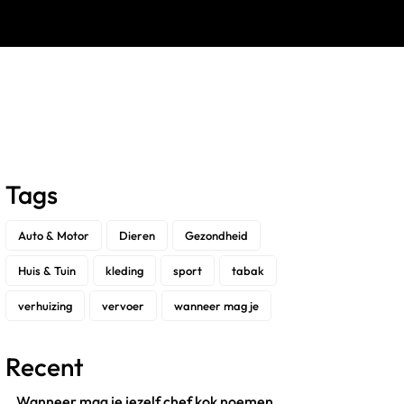
Tags
Auto & Motor
Dieren
Gezondheid
Huis & Tuin
kleding
sport
tabak
verhuizing
vervoer
wanneer mag je
Recent
Wanneer mag je jezelf chef kok noemen