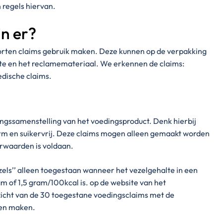
n regels hiervan.
jn er?
orten claims gebruik maken. Deze kunnen op de verpakking
ite en het reclamemateriaal. We erkennen de claims:
dische claims.
ingssamenstelling van het voedingsproduct. Denk hierbij
rm en suikervrij. Deze claims mogen alleen gemaakt worden
rwaarden is voldaan.
zels’’ alleen toegestaan wanneer het vezelgehalte in een
 of 1,5 gram/100kcal is. op de website van het
zicht van de 30 toegestane voedingsclaims met de
en maken.