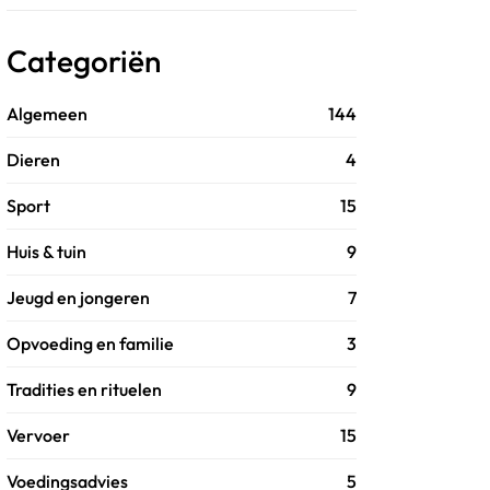
Categoriën
Algemeen
144
Dieren
4
Sport
15
Huis & tuin
9
Jeugd en jongeren
7
Opvoeding en familie
3
Tradities en rituelen
9
Vervoer
15
Voedingsadvies
5