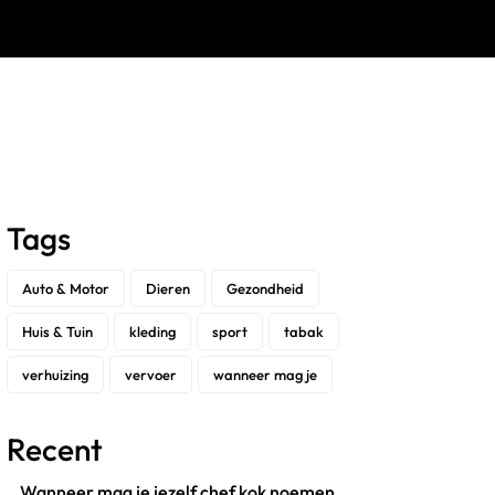
Tags
Auto & Motor
Dieren
Gezondheid
Huis & Tuin
kleding
sport
tabak
verhuizing
vervoer
wanneer mag je
Recent
Wanneer mag je jezelf chef kok noemen