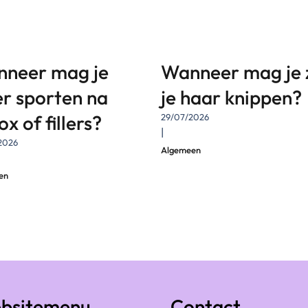
neer mag je
Wanneer mag je 
r sporten na
je haar knippen?
x of fillers?
29/07/2026
|
2026
Algemeen
en
bsitemenu
Contact