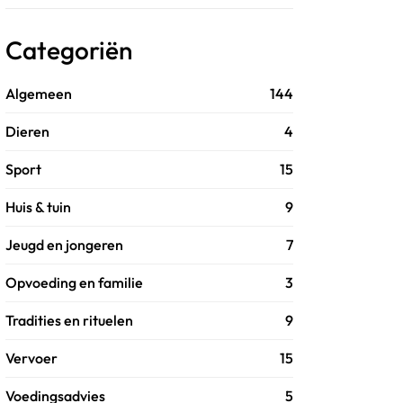
Categoriën
Algemeen
144
Dieren
4
Sport
15
Huis & tuin
9
Jeugd en jongeren
7
Opvoeding en familie
3
Tradities en rituelen
9
Vervoer
15
Voedingsadvies
5