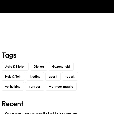
Tags
Auto & Motor
Dieren
Gezondheid
Huis & Tuin
kleding
sport
tabak
verhuizing
vervoer
wanneer mag je
Recent
Wanneer mag je jezelf chef kok noemen