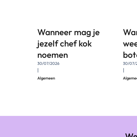
Wanneer mag je
Wan
jezelf chef kok
wee
noemen
boto
30/07/2026
30/07/
|
|
Algemeen
Algeme
We